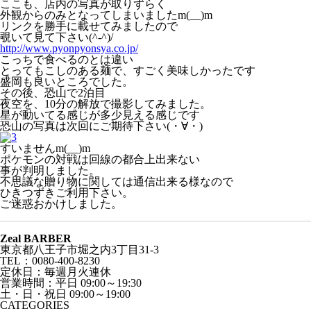
ここも、店内の写真が取りずらく
外観からのみとなってしまいましたm(__)m
リンクを勝手に載せてみましたので
覗いて見て下さい(^-^)/
http://www.pyonpyonsya.co.jp/
こっちで食べるのとは違い
とってもこしのある麺で、すごく美味しかったです
盛岡も良いところでした。
その後、恐山で2泊目
夜空を、10分の解放で撮影してみました。
星が動いてる感じが多少見える感じです
恐山の写真は次回にご期待下さい(・∀・)
すいませんm(__)m
ポケモンの対戦は回線の都合上出来ない
事が判明しました。
不思議な贈り物に関しては通信出来る様なので
ひきつずきご利用下さい。
ご迷惑おかけしました。
Zeal BARBER
東京都八王子市堀之内3丁目31-3
TEL：0080-400-8230
定休日：毎週月火連休
営業時間：平日 09:00～19:30
土・日・祝日 09:00～19:00
CATEGORIES