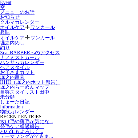
Event
空
メニューのお話
お知らせ
クルマカレンダー
オイルケア
ワンカール
趣味
オイルケア
ワンカール
堀之内めし
釣り
Zeal BARBERへのアクセス
ナノミストカール
ハンサムカレンダー
ヘアスタイル
お子さまカット
堀之内農園
HHH（堀之内ホット報告）
堀之内らーめんマップ
自称スタイリスト田中
未分類
しょーた日記
Information
物欲カレンダー
RECENT ENTRIES
抜け毛や薄毛が気にな...
発毛ケア経過報告
2025年もよろしく...
テーマソングができま...