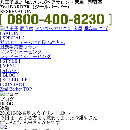
八王子堀之内のメンズヘアサロン・床屋・理容室
Zeal BARBER（ジールバーバー）
RESERVATION
[ SALON ]
[ SPECIAL ]
髪のボリュームにお悩みの方へ
就活生応援プラン
メンズシェービング
レディースシェービング
[ STYLE ]
[ MENU ]
[ STAFF ]
[ BLOG ]
[ SCHEDULE ]
[ CONTACT ]
Zeal Barber TOP
ブログ
ブログ
BLOG
冷麺
2010/10/02
-自称スタイリスト田中-
今回は、とある方より教わりました冷麺やさん
ぴょんぴょん舎さんからです