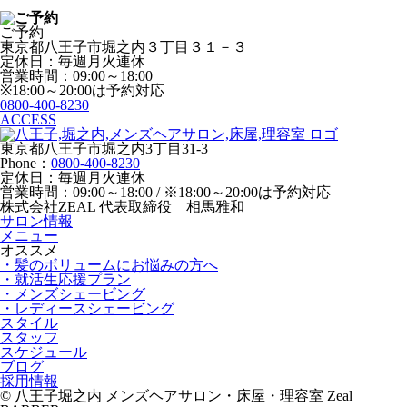
ご予約
東京都八王子市堀之内３丁目３１－３
定休日：毎週月火連休
営業時間：09:00～18:00
※18:00～20:00は予約対応
0800-400-8230
ACCESS
東京都八王子市堀之内3丁目31-3
Phone：
0800-400-8230
定休日：毎週月火連休
営業時間：09:00～18:00 / ※18:00～20:00は予約対応
株式会社ZEAL 代表取締役 相馬雅和
サロン情報
メニュー
オススメ
・髪のボリュームにお悩みの方へ
・就活生応援プラン
・メンズシェービング
・レディースシェービング
スタイル
スタッフ
スケジュール
ブログ
採用情報
© 八王子堀之内 メンズヘアサロン・床屋・理容室 Zeal