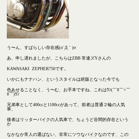
う〜ん、すばらしい存在感(σ´Д｀)σ
あ、申し遅れましたが、こちらはZBB 常連ズYさんの
KAWASAKI ZEPHER750です。
いかにもナナハン、というスタイルは絶版となった今でも
色あせることなく、う〜む、お手本ですね、これはｳﾝ(￣ﾛ￣=￣
ﾛ￣)ｳﾝ
兄弟車として400ccと1100ccがあって、前者は普通２輪の人気
車、
後者はリッターバイクの人気車で、ちょうど谷間的存在という
か
なかなか常人の選ばない、非常にツウなバイクなのです、この