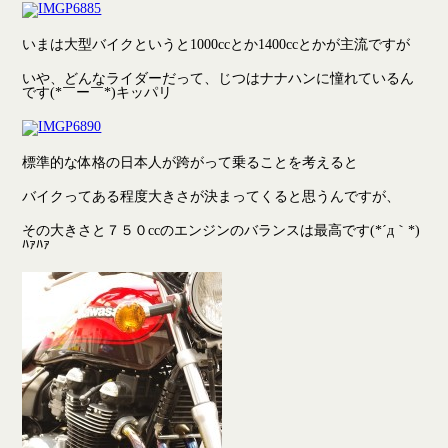
いまは大型バイクというと1000ccとか1400ccとかが主流ですが
いや、どんなライダーだって、じつはナナハンに憧れているん
です(*￣ー￣*)キッパリ
標準的な体格の日本人が跨がって乗ることを考えると
バイクってある程度大きさが決まってくると思うんですが、
その大きさと７５０ccのエンジンのバランスは最高です(*´д｀*)
ﾊｧﾊｧ