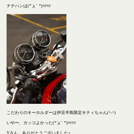
ナナハンは(*´д｀*)ﾊｧﾊｧ
こだわりのキーホルダーは伊豆半島限定キティちゃん(^-^)
いや〜、カッコよかった(*´д｀*)ﾊｧﾊｧ
Yさん、ありがとうございました♪