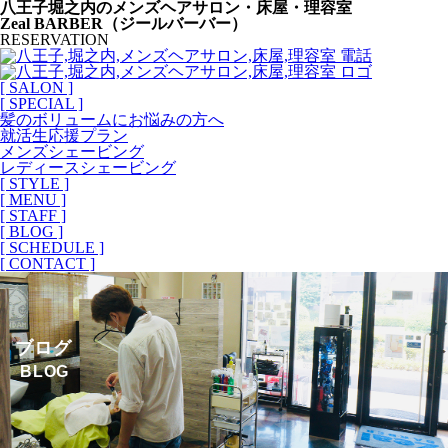
八王子堀之内のメンズヘアサロン・床屋・理容室
Zeal BARBER（ジールバーバー）
RESERVATION
[ SALON ]
[ SPECIAL ]
髪のボリュームにお悩みの方へ
就活生応援プラン
メンズシェービング
レディースシェービング
[ STYLE ]
[ MENU ]
[ STAFF ]
[ BLOG ]
[ SCHEDULE ]
[ CONTACT ]
ブログ
BLOG