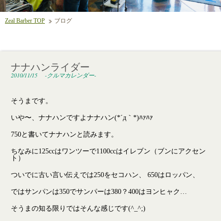
Zeal Barber TOP
ブログ
ナナハンライダー
2010/11/15
-クルマカレンダー-
そうまです。
いや〜、ナナハンですよナナハン(*´д｀*)ﾊｧﾊｧ
750と書いてナナハンと読みます。
ちなみに125ccはワンツーで1100ccはイレブン（ブンにアクセン
ト）
ついでに古い言い伝えでは250をセコハン、 650はロッパン、
ではサンパンは350でサンパーは380？400はヨンヒャク…
そうまの知る限りではそんな感じです(^_^;)