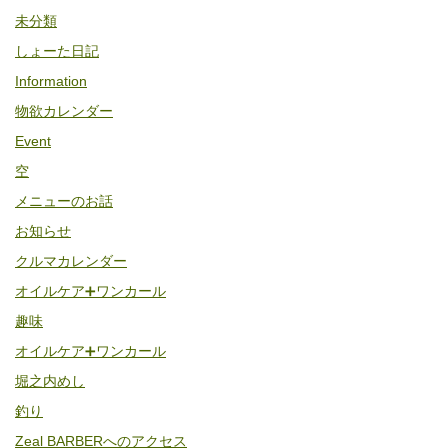
未分類
しょーた日記
Information
物欲カレンダー
Event
空
メニューのお話
お知らせ
クルマカレンダー
オイルケア➕ワンカール
趣味
オイルケア➕ワンカール
堀之内めし
釣り
Zeal BARBERへのアクセス