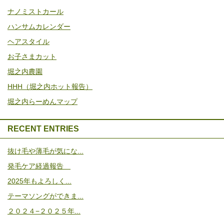
ナノミストカール
ハンサムカレンダー
ヘアスタイル
お子さまカット
堀之内農園
HHH（堀之内ホット報告）
堀之内らーめんマップ
RECENT ENTRIES
抜け毛や薄毛が気にな...
発毛ケア経過報告
2025年もよろしく...
テーマソングができま...
２０２４−２０２５年...