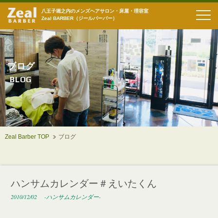
八王子堀之内のメンズヘアサロン・床屋・理容室
Zeal BARBER（ジールバーバー）
ブログ
BLOG
Zeal Barber TOP
ブログ
ハンサムカレンダー＃えいたくん
2010/12/02
-ハンサムカレンダー-