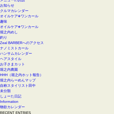
メニューのお話
お知らせ
クルマカレンダー
オイルケア➕ワンカール
趣味
オイルケア➕ワンカール
堀之内めし
釣り
Zeal BARBERへのアクセス
ナノミストカール
ハンサムカレンダー
ヘアスタイル
お子さまカット
堀之内農園
HHH（堀之内ホット報告）
堀之内らーめんマップ
自称スタイリスト田中
未分類
しょーた日記
Information
物欲カレンダー
RECENT ENTRIES