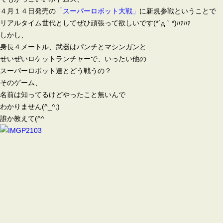
４月１４日発売の
「スーパーロボット大戦」
に新規参戦ということで
リアルタイム世代としてぜひ頑張って欲しいです(*´д｀*)ﾊｧﾊｧ
しかし、
身長４メートル、武器はパンチと
マシンガンと
せいぜいロケットランチャーで、いったい他の
スーパーロボット達とどう戦うの？
そのゲーム、
名前は知ってるけどやったこと無いんで
わかりません(^_^;)
誰か教えて(^^ゞ