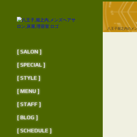
八王子堀之内のメ
[ SALON ]
[ SPECIAL ]
[ STYLE ]
[ MENU ]
[ STAFF ]
[ BLOG ]
[ SCHEDULE ]