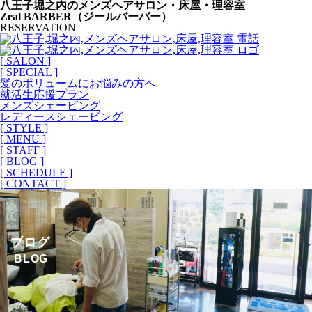
八王子堀之内のメンズヘアサロン・床屋・理容室
Zeal BARBER（ジールバーバー）
RESERVATION
[ SALON ]
[ SPECIAL ]
髪のボリュームにお悩みの方へ
就活生応援プラン
メンズシェービング
レディースシェービング
[ STYLE ]
[ MENU ]
[ STAFF ]
[ BLOG ]
[ SCHEDULE ]
[ CONTACT ]
ブログ
BLOG