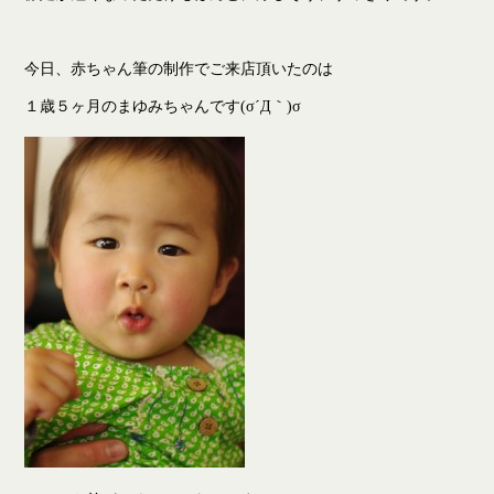
今日、赤ちゃん筆の制作でご来店頂いたのは
１歳５ヶ月のまゆみちゃんです(σ´Д｀)σ