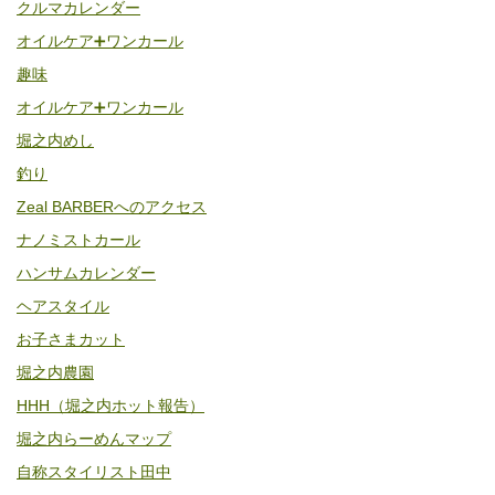
クルマカレンダー
オイルケア➕ワンカール
趣味
オイルケア➕ワンカール
堀之内めし
釣り
Zeal BARBERへのアクセス
ナノミストカール
ハンサムカレンダー
ヘアスタイル
お子さまカット
堀之内農園
HHH（堀之内ホット報告）
堀之内らーめんマップ
自称スタイリスト田中