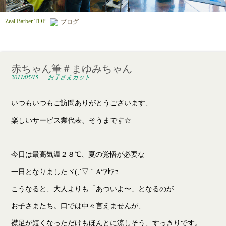
Zeal Barber TOP
ブログ
赤ちゃん筆＃まゆみちゃん
2011/05/15
-お子さまカット-
いつもいつもご訪問ありがとうございます、
楽しいサービス業代表、そうまです☆
今日は最高気温２８℃、夏の覚悟が必要な
一日となりましたヾ(;´▽｀A“ｱｾｱｾ
こうなると、大人よりも「あついよ〜」となるのが
お子さまたち。口では中々言えませんが、
襟足が短くなっただけもほんとに涼しそう、すっきりです。