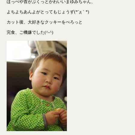
ほっぺや首がぷくっとかわいいまゆみちゃん、
よちよちあんよがとってもじょうず(*´д｀*)
カット後、大好きなクッキーをぺろっと
完食、ご機嫌でした(^-^)