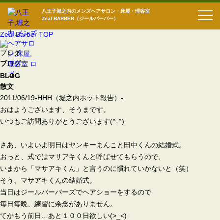
八王子堀之内のメンズヘアサロン・床屋・理容室
Zeal BARBER（ジールバーバー）
Zeal Barber TOP
ブログ
ブログ
BLOG
散文
2011/06/19
-HHH（堀之内ホット報告）-
おはようございます、そうまです。
いつもご訪問ありがとうございます(^-^)
さあ、いよいよ明日はヤンキーまんこと田中くんの結婚式。
おっと、式ではマサアキくんと呼ばせてもらうので、
いまから「マサアキくん」と言うのに慣れていかないと（笑）
そう、マサアキくんの結婚式。
当日はジールバーバーズでヘアショーをするので
毎日毎晩、練習に余念がありません。
てかもう前日…あと１００日欲しい(>_<)