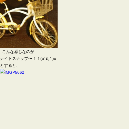
↑こんな感じなのが
ナイトスナップ〜！！(σ´Д｀)σ
とすると、