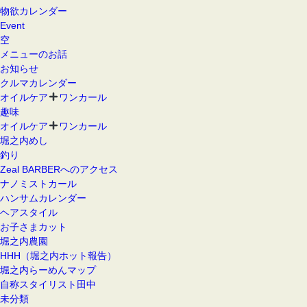
物欲カレンダー
Event
空
メニューのお話
お知らせ
クルマカレンダー
オイルケア
ワンカール
趣味
オイルケア
ワンカール
堀之内めし
釣り
Zeal BARBERへのアクセス
ナノミストカール
ハンサムカレンダー
ヘアスタイル
お子さまカット
堀之内農園
HHH（堀之内ホット報告）
堀之内らーめんマップ
自称スタイリスト田中
未分類