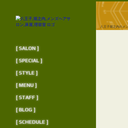
八王子堀之内のメ
[ SALON ]
[ SPECIAL ]
[ STYLE ]
[ MENU ]
[ STAFF ]
[ BLOG ]
[ SCHEDULE ]