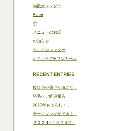
物欲カレンダー
Event
空
メニューのお話
お知らせ
クルマカレンダー
オイルケア➕ワンカール
RECENT ENTRIES
抜け毛や薄毛が気にな...
発毛ケア経過報告
2025年もよろしく...
テーマソングができま...
２０２４−２０２５年...