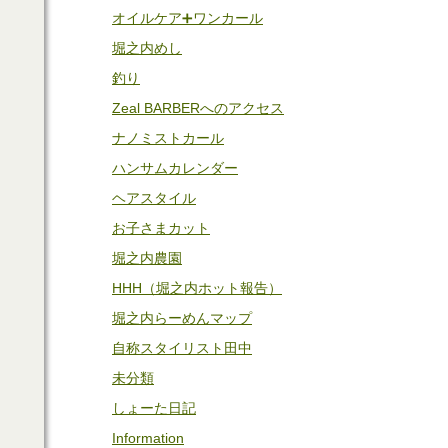
オイルケア➕ワンカール
堀之内めし
釣り
Zeal BARBERへのアクセス
ナノミストカール
ハンサムカレンダー
ヘアスタイル
お子さまカット
堀之内農園
HHH（堀之内ホット報告）
堀之内らーめんマップ
自称スタイリスト田中
未分類
しょーた日記
Information