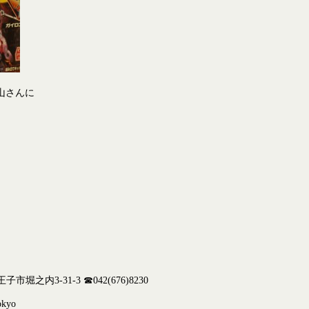
山さんに
堀之内3-31-3 ☎042(676)8230
okyo