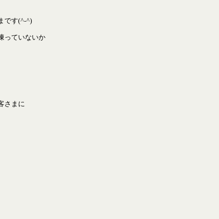
す(^-^)
凍っていないか
お客さまに