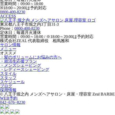
営業時間：09:00～18:00
※18:00～20:00は予約対応
0800-400-8230
ACCESS
東京都八王子市堀之内3丁目31-3
Phone：
0800-400-8230
定休日：毎週月火連休
営業時間：09:00～18:00 / ※18:00～20:00は予約対応
株式会社ZEAL 代表取締役 相馬雅和
サロン情報
メニュー
オススメ
・髪のボリュームにお悩みの方へ
・就活生応援プラン
・メンズシェービング
・レディースシェービング
スタイル
スタッフ
スケジュール
ブログ
採用情報
© 八王子堀之内 メンズヘアサロン・床屋・理容室 Zeal BARBE
WEB予約
042−676−8230