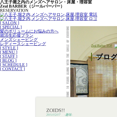
八王子堀之内のメンズヘアサロン・床屋・理容室
Zeal BARBER（ジールバーバー）
RESERVATION
[ SALON ]
[ SPECIAL ]
髪のボリュームにお悩みの方へ
就活生応援プラン
メンズシェービング
レディースシェービング
Zeal Barber TOP
[ STYLE ]
[ MENU ]
ブロ
[ STAFF ]
[ BLOG ]
[ SCHEDULE ]
[ CONTACT ]
ZOIDS!!
2011/12/17
-趣味-