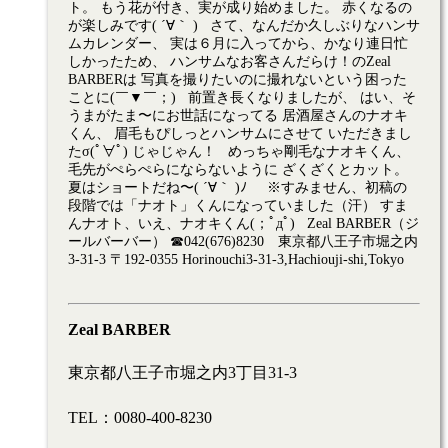
ト。 もう花が付き、実が成り始めました。 赤くなるの
が楽しみです( ´∀｀ ) さて、なんだか久しぶりなハンサ
ムカレンダー、 実は６月に入ってから、かなり連日忙
しかったため、 ハンサムなお客さんだらけ！のZeal
BARBERは 写真を撮りたいのに撮れないという困った
ことに(￣▼￣；) 前置き長くなりましたが、 はい、そ
うまがたま〜にお世話になってる 居酒屋さんのナオキ
くん、 眉毛もぴしっとハンサムにさせて いただきまし
たσ(ﾟ∀ﾟ) じゃじゃん！
めっちゃ剛毛なナオキくん、
毛先がぺらぺらにならないように ざくざくとカット。
夏はショートだね〜( ´∀｀ )ﾉ ※すみません、初稿の
段階では「ナオト」くんになっていました（汗） すま
んナオト、いえ、ナオキくん(；ﾟдﾟ) Zeal BARBER（ジ
ールバーバー） ☎042(676)8230 東京都八王子市堀之内
3-31-3 〒192-0355 Horinouchi3-31-3,Hachiouji-shi,Tokyo
Zeal BARBER
東京都八王子市堀之内3丁目31-3
TEL：0080-400-8230