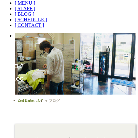
[ MENU ]
[ STAFF ]
[ BLOG ]
[ SCHEDULE ]
[ CONTACT ]
ブログ
BLOG
Zeal Barber TOP
ブログ