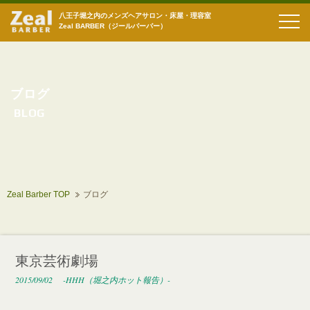
八王子堀之内のメンズヘアサロン・床屋・理容室
Zeal BARBER（ジールバーバー）
ブログ
BLOG
Zeal Barber TOP
ブログ
東京芸術劇場
2015/09/02
-HHH（堀之内ホット報告）-