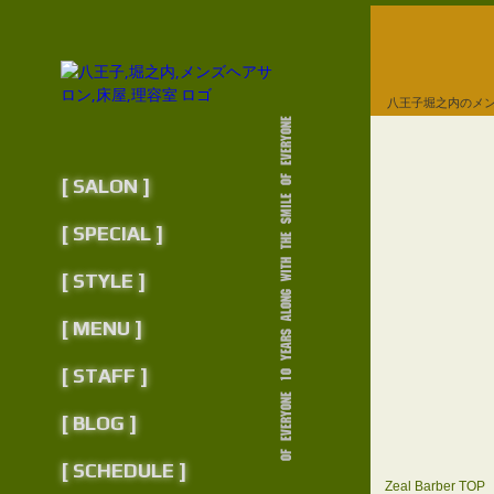
八王子堀之内のメ
[ SALON ]
[ SPECIAL ]
[ STYLE ]
[ MENU ]
[ STAFF ]
[ BLOG ]
[ SCHEDULE ]
Zeal Barber TOP