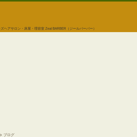
ンズヘアサロン・床屋・理容室
Zeal BARBER（ジールバーバー）
ブログ