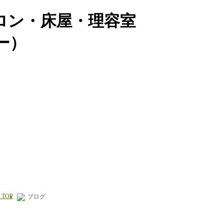
ロン・床屋・理容室
バー）
r TOP
ブログ