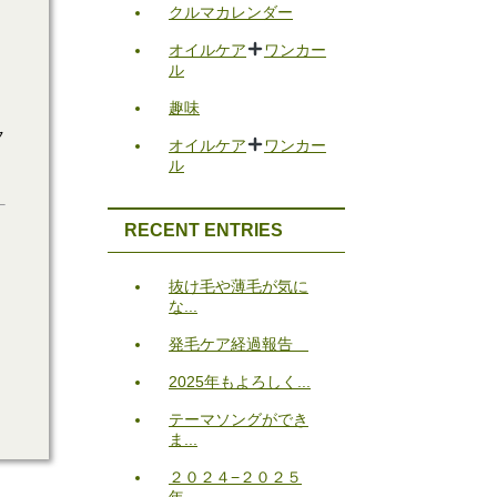
クルマカレンダー
オイルケア
ワンカー
ル
趣味
ク
オイルケア
ワンカー
ル
RECENT ENTRIES
抜け毛や薄毛が気に
な...
発毛ケア経過報告
2025年もよろしく...
テーマソングができ
ま...
２０２４−２０２５
年...