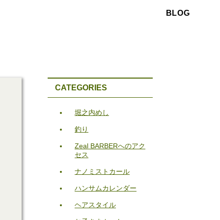
BLOG
CATEGORIES
堀之内めし
釣り
Zeal BARBERへのアク
セス
ナノミストカール
ハンサムカレンダー
ヘアスタイル