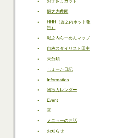
お子さまカット
堀之内農園
HHH（堀之内ホット報
告）
堀之内らーめんマップ
自称スタイリスト田中
未分類
しょーた日記
Information
物欲カレンダー
Event
空
メニューのお話
お知らせ