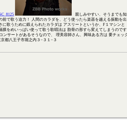
親しみやすい、そうまでも知
の前で歌う迫力！ 人間のカラダを、どう使ったら楽器を越える振動を出
さに歌うために鍛えられたカラダは アスリートというか、F１マシンと
隔膜をめいっぱい使って歌う歌唱法は 肋骨の形すら変えてしまうのです
ールコンサートがあるそうなので、 理美容師さん、興味ある方は 要チェッ
BER 東京都八王子市堀之内３−３１−３