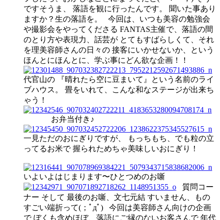
ですそうま、 落語を観に行ったんです。 聞いた事あり
ますか？生の落語を。 今回は、いつも美容の勉強会
や撮影会をやってくださる FANTAS主催で、落語の間
のとり方や表現力、話芸が とてもすばらしくて、それ
を理美容師さんの日々の 接客にいかせないか、という
ほんとにほんとに、学ぶ事にどん欲な企画！！
代官山の 『晴れたら空に豆まいて』という名前のライ
ブハウス。 畳をいれて、こんな和なステージが出来ち
ゃう！
お弁当付き♪
一見ただのおにぎりですが、 もっちもち、でも粒の立
ってるお米で 握られためちゃ美味しいおにぎり！
いよいよはじまります〜ひとつめのお噺
質問コー
ナー そして 最後のお噺、文七元結 すいません、もの
すごい端折って(；ﾟдﾟ) 今回は美容師さん向けの企画
で ぼくも含めほぼ、落語にご縁のないお客さんで 年代