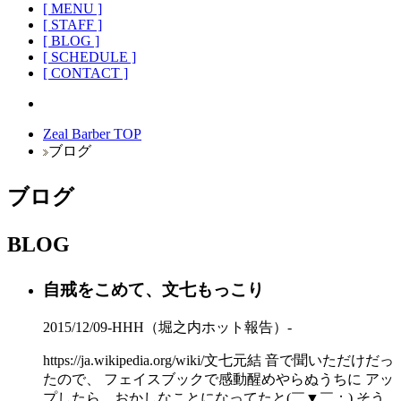
[ MENU ]
[ STAFF ]
[ BLOG ]
[ SCHEDULE ]
[ CONTACT ]
Zeal Barber TOP
ブログ
ブログ
BLOG
自戒をこめて、文七もっこり
2015/12/09
-HHH（堀之内ホット報告）-
https://ja.wikipedia.org/wiki/文七元結 音で聞いただけだっ
たので、 フェイスブックで感動醒めやらぬうちに アッ
プしたら、おかしなことになってたと(￣▼￣；) そう