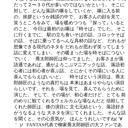
だって２〜３０代が多いのではないかという。 そこに
対して、どんな落語の噺をしていくか、 噺に入る前
の、挨拶というか雑談の中で、 お客さんの顔を見て、
笑うところをみて、場を暖めつつも 『探って』いると
のこと。 今日は最初のお噺は『時そば』でした。 そこ
に行くまでに、 駅の立ち食いそばの話、コロッケそば
の話、 そばに乗ってるへんな具材の話など、 だれもが
想像できる現代のネタを だれもが思わず笑ってしまう
話に変えてしまい、 その暖まった場を時そばにつない
でいく。 喬太郎師匠は仰ってました、 お客さまが落
語通であれば、通がよろこぶマニアックな話、 落語初
心者には初心者が喜ぶ話、 とにかくその場にいる人に
喜んでもらえばいいと。 時そばという演目は、喬太
郎師匠のようなの真打ちは 本来はあまりやらない演目
らしいです。それを、場を見て、 喜んでもらうために
演じた。 そして、その場が、初心者だけど、とても 前
のめりに観てくれるウェルカムな場なんだと 信頼して
くれた師匠は、後の演目に 文七元結という、落語好き
がうなるような 大ネタを演じてくれました。 そんな話
を聞くと、その心意気が、 ほんとうれしいですね( ´∀
｀ )ﾉ FANTAS代表で柳家喬太郎師匠の大ファンであ