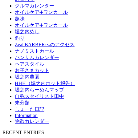
クルマカレンダー
オイルケア➕ワンカール
趣味
オイルケア➕ワンカール
堀之内めし
釣り
Zeal BARBERへのアクセス
ナノミストカール
ハンサムカレンダー
ヘアスタイル
お子さまカット
堀之内農園
HHH（堀之内ホット報告）
堀之内らーめんマップ
自称スタイリスト田中
未分類
しょーた日記
Information
物欲カレンダー
RECENT ENTRIES