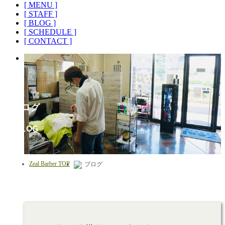
[ MENU ]
[ STAFF ]
[ BLOG ]
[ SCHEDULE ]
[ CONTACT ]
ブログ
BLOG
Zeal Barber TOP
ブログ