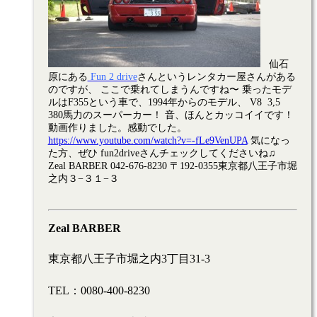
仙石
原にある
Fun 2 drive
さんというレンタカー屋さんがある
のですが、 ここで乗れてしまうんですね〜 乗ったモデ
ルはF355という車で、1994年からのモデル、 V8 3,5
380馬力のスーパーカー！ 音、ほんとカッコイイです！
動画作りました。感動でした。
https://www.youtube.com/watch?v=-fLe9VenUPA
気になっ
た方、ぜひ fun2driveさんチェックしてくださいね♫
Zeal BARBER 042-676-8230 〒192-0355東京都八王子市堀
之内３−３１−３
Zeal BARBER
東京都八王子市堀之内3丁目31-3
TEL：0080-400-8230