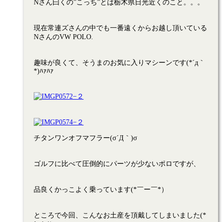
Nさん曰くの”こっち”とは栃木県日光近くのこと。。。
現在常連ズさんの中でも一番遠くからお越し頂いている
NさんのVW POLO.
趣味が良くて、そうまのお気に入りマシーンです(*´д｀
*)ﾊｧﾊｧ
チタンワンオフマフラー(σ´Д｀)σ
ゴルフに比べて圧倒的にパーツが少ないポロですが、
品良くかっこよく乗っています(*￣ー￣*）
ところで今回、こんなお土産を頂戴してしまいました(*