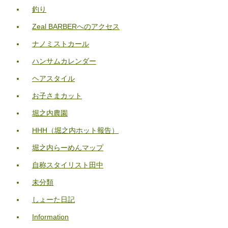
釣り
Zeal BARBERへのアクセス
ナノミストカール
ハンサムカレンダー
ヘアスタイル
お子さまカット
堀之内農園
HHH（堀之内ホット報告）
堀之内らーめんマップ
自称スタイリスト田中
未分類
しょーた日記
Information