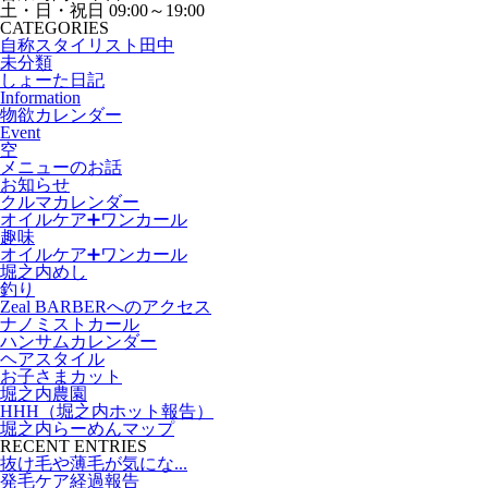
土・日・祝日 09:00～19:00
CATEGORIES
自称スタイリスト田中
未分類
しょーた日記
Information
物欲カレンダー
Event
空
メニューのお話
お知らせ
クルマカレンダー
オイルケア➕ワンカール
趣味
オイルケア➕ワンカール
堀之内めし
釣り
Zeal BARBERへのアクセス
ナノミストカール
ハンサムカレンダー
ヘアスタイル
お子さまカット
堀之内農園
HHH（堀之内ホット報告）
堀之内らーめんマップ
RECENT ENTRIES
抜け毛や薄毛が気にな...
発毛ケア経過報告