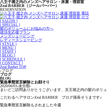
八王子堀之内のメンズヘアサロン・床屋・理容室
Zeal BARBER（ジールバーバー）
RESERVATION
[ SALON ]
[ SPECIAL ]
髪のボリュームにお悩みの方へ
就活生応援プラン
メンズシェービング
レディースシェービング
[ STYLE ]
[ MENU ]
[ STAFF ]
[ BLOG ]
[ SCHEDULE ]
[ CONTACT ]
Zeal Barber TOP
ブログ
ブログ
BLOG
緊急事態宣言解除とお顔そり
2020/06/03
-未分類-
まいどご訪問ありがとうございます、京王堀之内の髪のボリュ
こだわるヘアサロンZeal BARBER ブログ係長そうまです♪
緊急事態宣言解除もされました今週