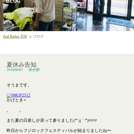
BLOG
Zeal Barber TOP
ブログ
夏休み告知
2010/08/01
-未分類-
そうまです。
かげとき♂
。 。
また夏の日差しが戻って参りました(*´д｀*)ﾊｧﾊｧ
昨日からフジロックフェスティバルが始まりましたね〜