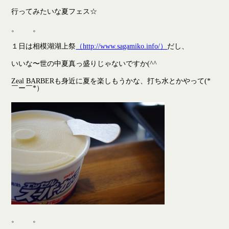
行ってみたいな夏フェス☆
。 。
１日は相模湖湖上祭
（http://www.sagamiko.info/）
だし、
いいな〜世の中夏真っ盛りじゃないですか(^^ゞ
Zeal BARBERも身近に夏を楽しもうかな、打ち水とかやって(*
￣ー￣*）
。 。