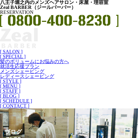
八王子堀之内のメンズヘアサロン・床屋・理容室
Zeal BARBER（ジールバーバー）
RESERVATION
[ SALON ]
[ SPECIAL ]
髪のボリュームにお悩みの方へ
就活生応援プラン
メンズシェービング
レディースシェービング
[ STYLE ]
[ MENU ]
[ STAFF ]
[ BLOG ]
[ SCHEDULE ]
[ CONTACT ]
ブログ