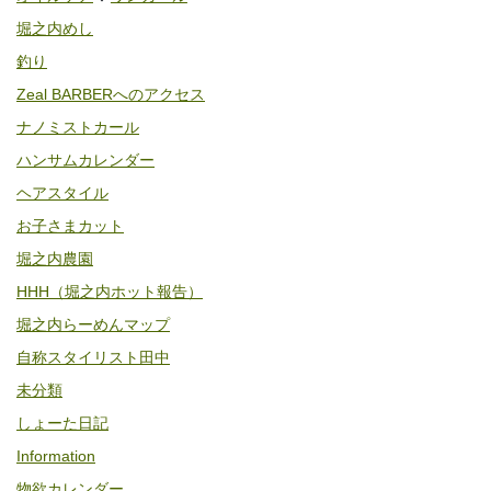
堀之内めし
釣り
Zeal BARBERへのアクセス
ナノミストカール
ハンサムカレンダー
ヘアスタイル
お子さまカット
堀之内農園
HHH（堀之内ホット報告）
堀之内らーめんマップ
自称スタイリスト田中
未分類
しょーた日記
Information
物欲カレンダー