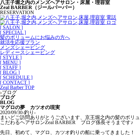
八王子堀之内のメンズヘアサロン・床屋・理容室
Zeal BARBER（ジールバーバー）
RESERVATION
[ SALON ]
[ SPECIAL ]
髪のボリュームにお悩みの方へ
就活生応援プラン
メンズシェービング
レディースシェービング
[ STYLE ]
[ MENU ]
[ STAFF ]
[ BLOG ]
[ SCHEDULE ]
[ CONTACT ]
Zeal Barber TOP
ブログ
ブログ
BLOG
マグロの夢 カツオの現実
2020/09/30
-釣り-
まいどご訪問ありがとうございます、京王堀之内の髪のボリュ
こだわるヘアサロンZeal BARBER ブログ係長そうまです♪
先日、初めて、マグロ、カツオ釣りの船に乗ってきました！