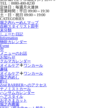
TEL：0080-400-8230
定休日：毎週月火連休
営業時間：平日 09:00～19:30
土・日・祝日 09:00～19:00
CATEGORIES
堀之内らーめんマップ
自称スタイリスト田中
未分類
しょーた日記
Information
物欲カレンダー
Event
空
メニューのお話
お知らせ
クルマカレンダー
オイルケア
ワンカール
趣味
オイルケア
ワンカール
堀之内めし
釣り
Zeal BARBERへのアクセス
ナノミストカール
ハンサムカレンダー
ヘアスタイル
お子さまカット
堀之内農園