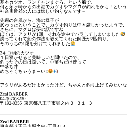
基本カツオ、ワンチャンまぐろ、という船で、
何と茅ヶ崎からの出港でカツオやマグロが釣れるかも！という
神奈川近郊の人には嬉しい釣りなんです～
先週の台風から、海の様子が
変わったということで、カツオ釣りは中々厳しかったようで、
さらに、マグロは夢の話ですね
ぼくは、アタリが
1
回、それを途中でバラしてしまいました
誘ってくれて船の作法を教えてくれた師匠が
2
匹釣り、
そのうちの
1
尾を分けてくれました
2
キロ弱のカツオ
１日寝かせると美味しいと聞いたので、
釣ったその日は捌いて、中落ちだけ使って
中落ち丼
めちゃくちゃうま～い
‼︎
アタリがあるだけよかったけど、ちゃんと釣り上げてみたいな
Zeal BARBER
042(676)8230
〒192-0355 東京都八王子市堀之内３−３１−３
Zeal BARBER
東京都八王子市堀之内3丁目31-3