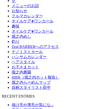
空
メニューのお話
お知らせ
クルマカレンダー
オイルケア➕ワンカール
趣味
オイルケア➕ワンカール
堀之内めし
釣り
Zeal BARBERへのアクセス
ナノミストカール
ハンサムカレンダー
ヘアスタイル
お子さまカット
堀之内農園
HHH（堀之内ホット報告）
堀之内らーめんマップ
自称スタイリスト田中
RECENT ENTRIES
抜け毛や薄毛が気にな...