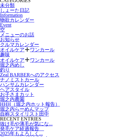
CATEGORIES
未分類
しょーた日記
Information
物欲カレンダー
Event
空
メニューのお話
お知らせ
クルマカレンダー
オイルケア
ワンカール
趣味
オイルケア
ワンカール
堀之内めし
釣り
Zeal BARBERへのアクセス
ナノミストカール
ハンサムカレンダー
ヘアスタイル
お子さまカット
堀之内農園
HHH（堀之内ホット報告）
堀之内らーめんマップ
自称スタイリスト田中
RECENT ENTRIES
抜け毛や薄毛が気にな...
発毛ケア経過報告
2025年もよろしく...