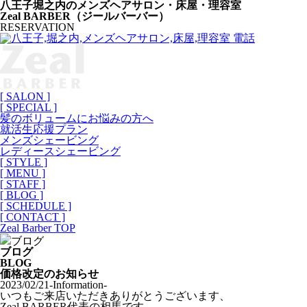
八王子堀之内のメンズヘアサロン・床屋・理容室
Zeal BARBER（ジールバーバー）
RESERVATION
[ SALON ]
[ SPECIAL ]
髪のボリュームにお悩みの方へ
就活生応援プラン
メンズシェービング
レディースシェービング
[ STYLE ]
[ MENU ]
[ STAFF ]
[ BLOG ]
[ SCHEDULE ]
[ CONTACT ]
Zeal Barber TOP
ブログ
ブログ
BLOG
価格改定のお知らせ
2023/02/21
-Information-
いつもご来店いただきありがとうございます、
Zeal BARBER代表の相馬です。