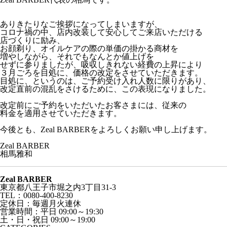
ありきたりなご挨拶になってしまいますが、
コロナ禍の中、店内改装して安心してご来店いただける
店づくりに励み、
お顔剃り、オイルケアの際の単価の掛かる商材を
増やしながら、それでもなんとか値上げを
せずに参りましたが、吸収しきれない経費の上昇により
３月ごろを目処に、価格の改定をさせていただきます。
目処に、というのは、ご予約受け入れ人数に限りがあり、
改定直前の混乱をさけるために、この表現になりました。
改定前にご予約をいただいたお客さまには、従来の
料金を適用させていただきます。
今後とも、Zeal BARBERをよろしくお願い申し上げます。
Zeal BARBER
相馬雅和
Zeal BARBER
東京都八王子市堀之内3丁目31-3
TEL：0080-400-8230
定休日：毎週月火連休
営業時間：平日 09:00～19:30
土・日・祝日 09:00～19:00