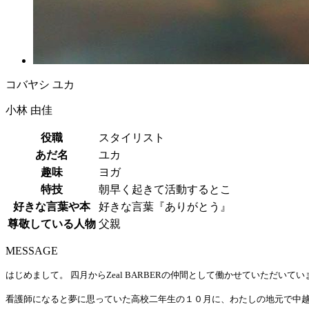
コバヤシ ユカ
小林 由佳
役職
スタイリスト
あだ名
ユカ
趣味
ヨガ
特技
朝早く起きて活動するとこ
好きな言葉や本
好きな言葉『ありがとう』
尊敬している人物
父親
MESSAGE
はじめまして。 四月からZeal BARBERの仲間として働かせていただい
看護師になると夢に思っていた高校二年生の１０月に、わたしの地元で中