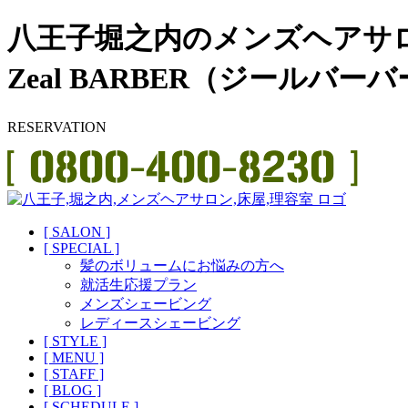
八王子堀之内のメンズヘアサ
Zeal BARBER（ジールバー
RESERVATION
[ SALON ]
[ SPECIAL ]
髪のボリュームにお悩みの方へ
就活生応援プラン
メンズシェービング
レディースシェービング
[ STYLE ]
[ MENU ]
[ STAFF ]
[ BLOG ]
[ SCHEDULE ]